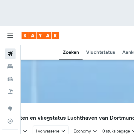
Zoeken
Vluchtstatus
Aank
Vliegtickets
Hotels
Huurauto's
Pakketreizen
Explore
DTM
Vluchten en vliegstatus Luchthaven van Dortmun
Vluchtstatus info
Retour
1 volwassene
Economy
0 stuks bagage