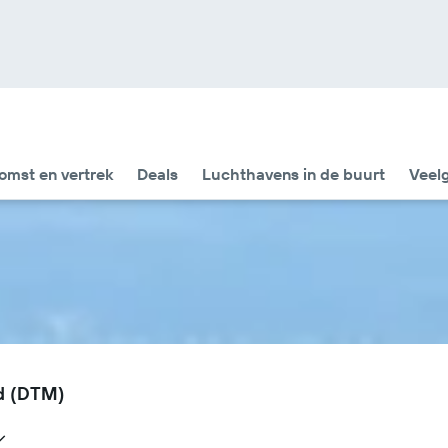
omst en vertrek
Deals
Luchthavens in de buurt
Veel
d (DTM)