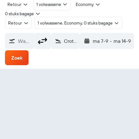
Retour
1 volwassene
Economy
0 stuks bagage
Retour
1 volwassene, Economy, 0 stuks bagage
Waarvandaan?
Crotone (CRV)
ma 7-9
-
ma 14-9
Zoek