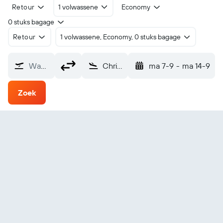
Retour
1 volwassene
Economy
0 stuks bagage
Retour
1 volwassene, Economy, 0 stuks bagage
Waarvandaan?
Christiansted Henry Rohlsen (STX)
ma 7-9
-
ma 14-9
Zoek