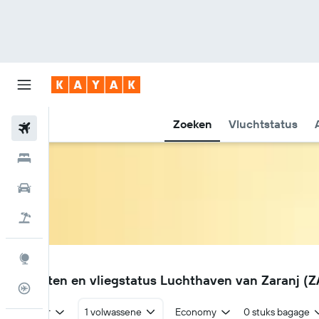
Zoeken
Vluchtstatus
Vliegtickets
Hotels
Huurauto's
Pakketreizen
Explore
ZAJ
Vluchten en vliegstatus Luchthaven van Zaranj (Z
Vluchtstatus info
Retour
1 volwassene
Economy
0 stuks bagage