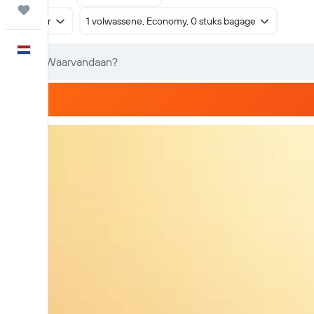
Trips
Retour
1 volwassene, Economy, 0 stuks bagage
Nederlands