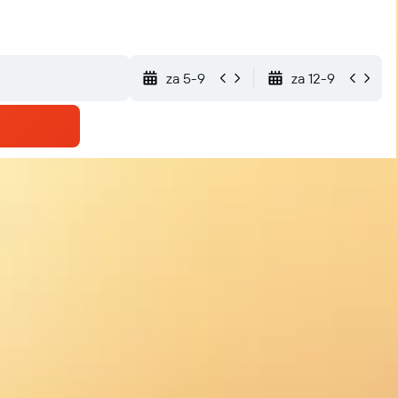
za 5-9
za 12-9