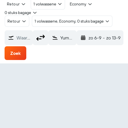
Retour
1 volwassene
Economy
0 stuks bagage
Retour
1 volwassene, Economy, 0 stuks bagage
Waarvandaan?
Yuma Internationaal (YUM)
zo 6-9
-
zo 13-9
Zoek