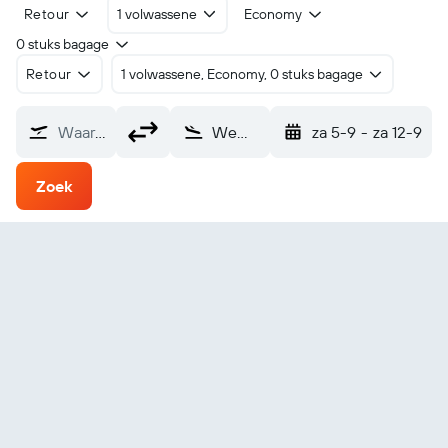
Retour
1 volwassene
Economy
0 stuks bagage
Retour
1 volwassene, Economy, 0 stuks bagage
Waarvandaan?
Wemindji (YNC)
za 5-9
-
za 12-9
Zoek