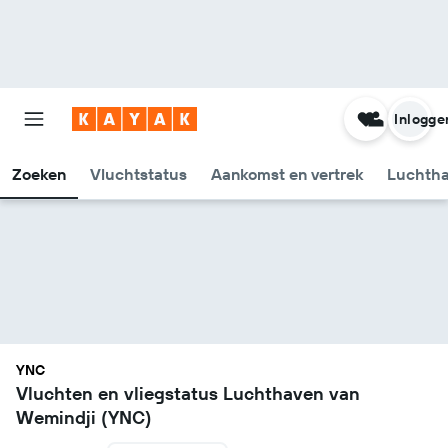
Inlogge
Zoeken
Vluchtstatus
Aankomst en vertrek
Luchtha
YNC
Vluchten en vliegstatus Luchthaven van
Wemindji (YNC)