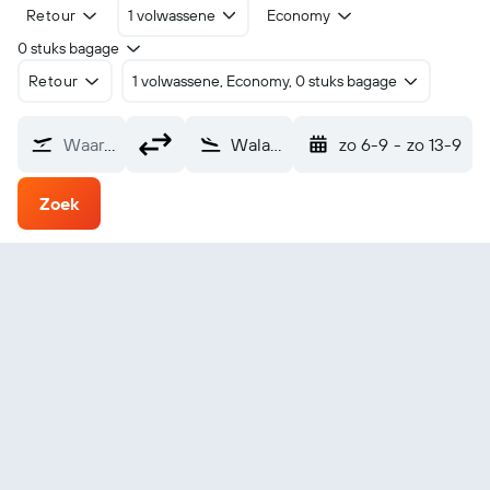
Retour
1 volwassene
Economy
0 stuks bagage
Retour
1 volwassene, Economy, 0 stuks bagage
Waarvandaan?
Walaha (WLH)
zo 6-9
-
zo 13-9
Zoek