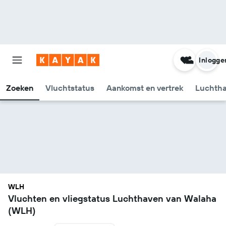
Inlogge
Zoeken
Vluchtstatus
Aankomst en vertrek
Luchtha
WLH
Vluchten en vliegstatus Luchthaven van Walaha
(WLH)