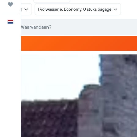
Trips
Retour
1 volwassene, Economy, 0 stuks bagage
Nederlands