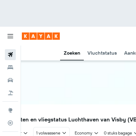
Zoeken
Vluchtstatus
Aank
Vliegtickets
Hotels
Huurauto's
Pakketreizen
Explore
VBY
Vluchten en vliegstatus Luchthaven van Visby (V
Vluchtstatus info
Retour
1 volwassene
Economy
0 stuks bagage