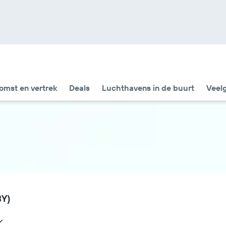
omst en vertrek
Deals
Luchthavens in de buurt
Veel
BY)