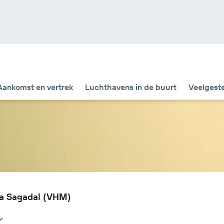
Aankomst en vertrek
Luchthavens in de buurt
Veelgest
na Sagadal (VHM)