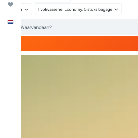
Trips
Retour
1 volwassene, Economy, 0 stuks bagage
Nederlands