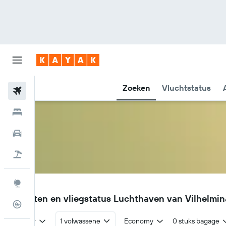
Zoeken
Vluchtstatus
Vliegtickets
Hotels
Huurauto's
Pakketreizen
Explore
VHM
Vluchten en vliegstatus Luchthaven van Vilhelmi
Vluchtstatus info
Retour
1 volwassene
Economy
0 stuks bagage