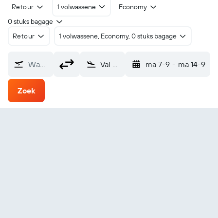
Retour
1 volwassene
Economy
0 stuks bagage
Retour
1 volwassene, Economy, 0 stuks bagage
Waarvandaan?
Val D'Or (YVO)
ma 7-9
-
ma 14-9
Zoek