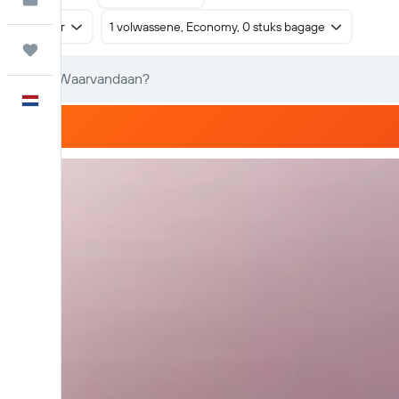
Retour
1 volwassene, Economy, 0 stuks bagage
Trips
Nederlands