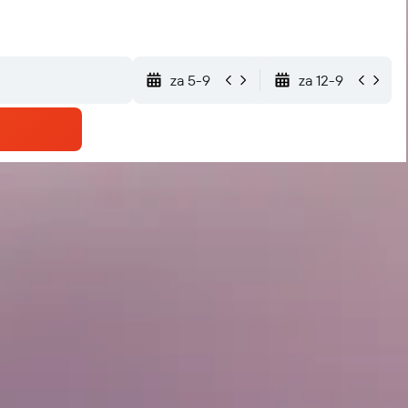
za 5-9
za 12-9