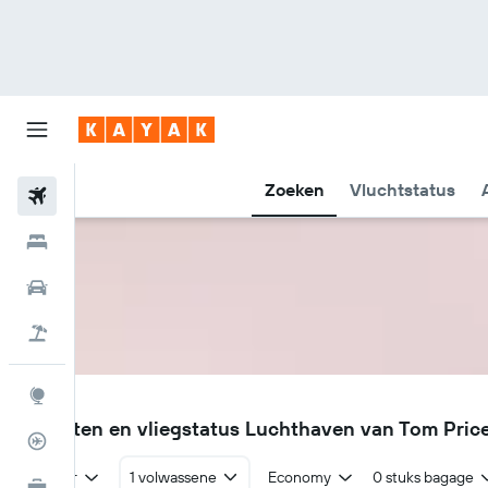
Zoeken
Vluchtstatus
Vliegtickets
Hotels
Huurauto's
Pakketreizen
Explore
OCM
Vluchten en vliegstatus Luchthaven van Tom Pri
Vluchtstatus info
Retour
1 volwassene
Economy
0 stuks bagage
KAYAK for Business
NIEUW