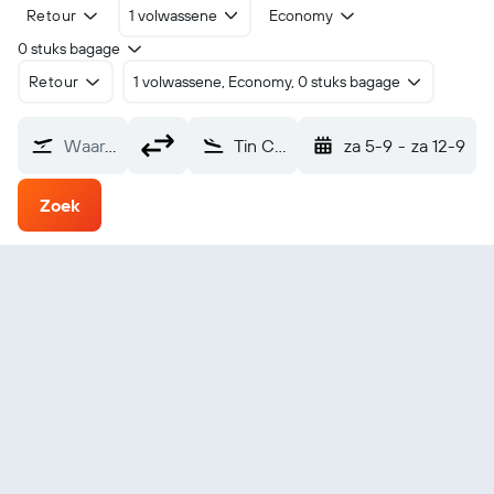
Retour
1 volwassene
Economy
0 stuks bagage
Retour
1 volwassene, Economy, 0 stuks bagage
Waarvandaan?
Tin City (TNC)
za 5-9
-
za 12-9
Zoek