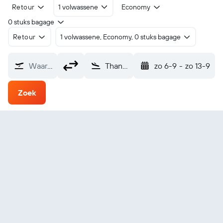
Retour
1 volwassene
Economy
0 stuks bagage
Retour
1 volwassene, Economy, 0 stuks bagage
Waarvandaan?
Thanh Hóa Tho Xuan (THD)
zo 6-9
-
zo 13-9
Zoek