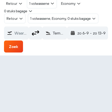
Retour
1 volwassene
Economy
0 stuks bagage
Retour
1 volwassene, Economy, 0 stuks bagage
Waarvandaan?
Temuco (ZCO)
zo 6-9
-
zo 13-9
Zoek