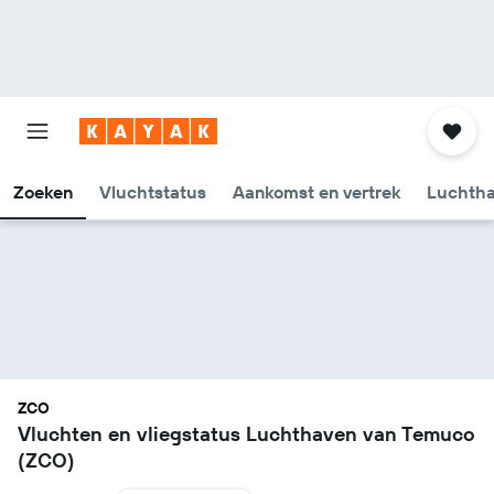
Zoeken
Vluchtstatus
Aankomst en vertrek
Luchtha
ZCO
Vluchten en vliegstatus Luchthaven van Temuco
(ZCO)