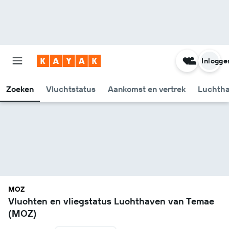
Inlogge
Zoeken
Vluchtstatus
Aankomst en vertrek
Luchtha
MOZ
Vluchten en vliegstatus Luchthaven van Temae
(MOZ)