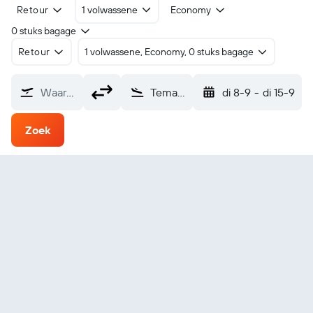
Retour
1 volwassene
Economy
0 stuks bagage
Retour
1 volwassene, Economy, 0 stuks bagage
Waarvandaan?
Temae (MOZ)
di 8-9
-
di 15-9
Zoek