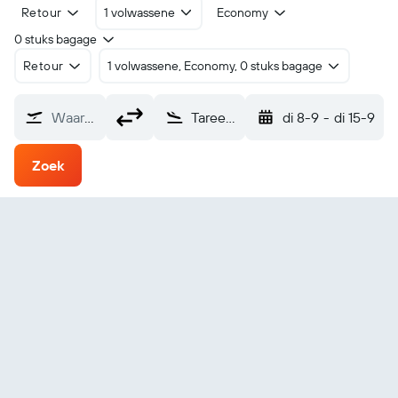
Retour
1 volwassene
Economy
0 stuks bagage
Retour
1 volwassene, Economy, 0 stuks bagage
Waarvandaan?
Taree (TRO)
di 8-9
-
di 15-9
Zoek