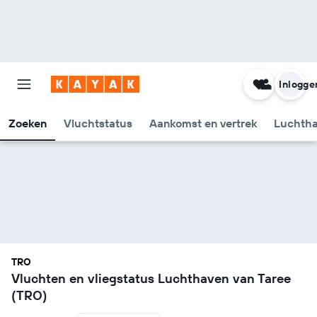
Inlogge
Zoeken
Vluchtstatus
Aankomst en vertrek
Luchtha
TRO
Vluchten en vliegstatus Luchthaven van Taree
(TRO)