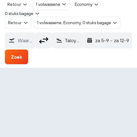
Retour
1 volwassene
Economy
0 stuks bagage
Retour
1 volwassene, Economy, 0 stuks bagage
Waarvandaan?
Taloyoak (YYH)
za 5-9
-
za 12-9
Zoek