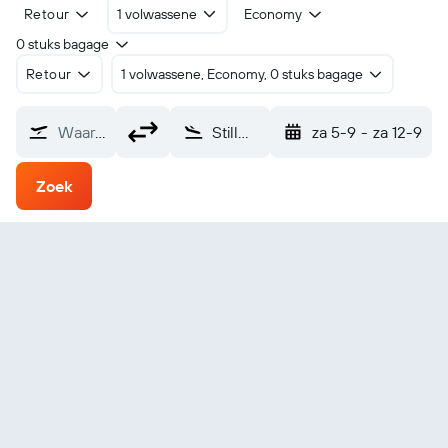
Retour
1 volwassene
Economy
0 stuks bagage
Retour
1 volwassene, Economy, 0 stuks bagage
Waarvandaan?
Stillwater (SWO)
za 5-9
-
za 12-9
Zoek