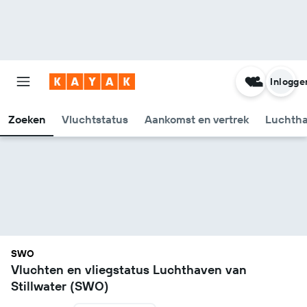
Inlogge
Zoeken
Vluchtstatus
Aankomst en vertrek
Luchtha
SWO
Vluchten en vliegstatus Luchthaven van
Stillwater (SWO)