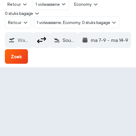
Retour
1 volwassene
Economy
0 stuks bagage
Retour
1 volwassene, Economy, 0 stuks bagage
Waarvandaan?
South Naknek (WSN)
ma 7-9
-
ma 14-9
Zoek