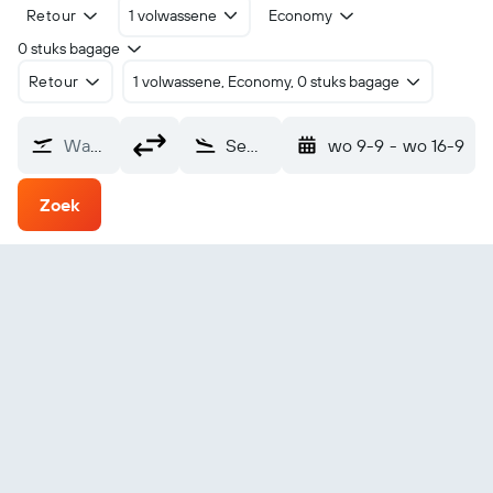
Retour
1 volwassene
Economy
0 stuks bagage
Retour
1 volwassene, Economy, 0 stuks bagage
Waarvandaan?
Semera (SZE)
wo 9-9
-
wo 16-9
Zoek