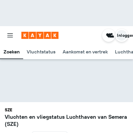
Inlogge
Zoeken
Vluchtstatus
Aankomst en vertrek
Luchtha
SZE
Vluchten en vliegstatus Luchthaven van Semera
(SZE)