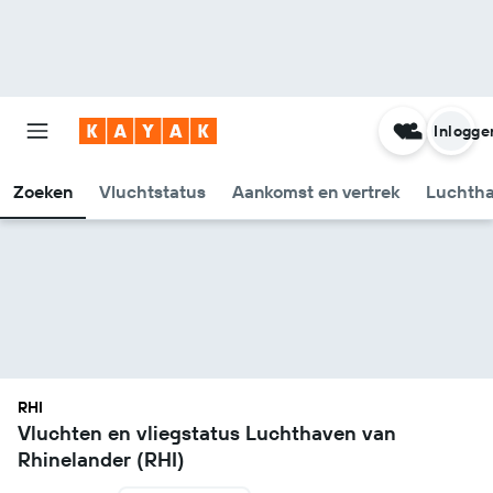
Inlogge
Zoeken
Vluchtstatus
Aankomst en vertrek
Luchtha
RHI
Vluchten en vliegstatus Luchthaven van
Rhinelander (RHI)