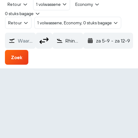
Retour
1 volwassene
Economy
0 stuks bagage
Retour
1 volwassene, Economy, 0 stuks bagage
Waarvandaan?
Rhinelander (RHI)
za 5-9
-
za 12-9
Zoek