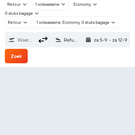
Retour
1 volwassene
Economy
0 stuks bagage
Retour
1 volwassene, Economy, 0 stuks bagage
Waarvandaan?
Refuge Cove (YRC)
za 5-9
-
za 12-9
Zoek