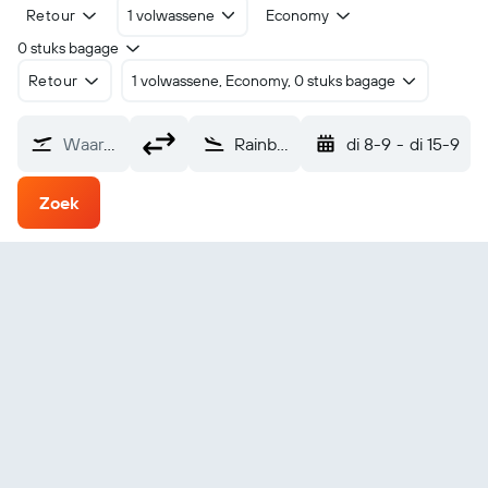
Retour
1 volwassene
Economy
0 stuks bagage
Retour
1 volwassene, Economy, 0 stuks bagage
Waarvandaan?
Rainbow Lake (YOP)
di 8-9
-
di 15-9
Zoek