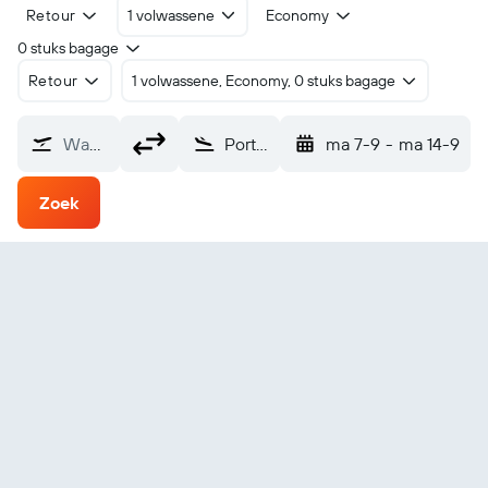
Retour
1 volwassene
Economy
0 stuks bagage
Retour
1 volwassene, Economy, 0 stuks bagage
Waarvandaan?
Port Augusta (PUG)
ma 7-9
-
ma 14-9
Zoek