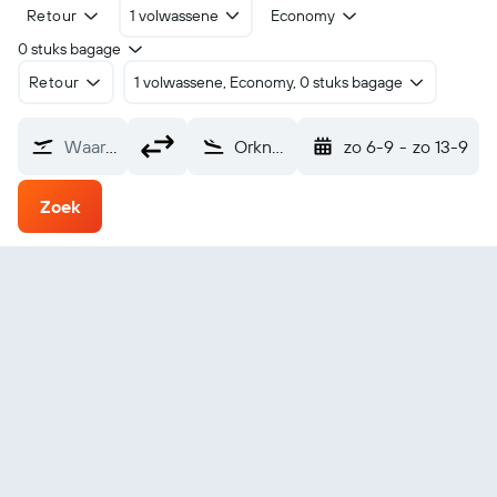
Retour
1 volwassene
Economy
0 stuks bagage
Retour
1 volwassene, Economy, 0 stuks bagage
Waarvandaan?
Orkney North Ronaldsay (NRL)
zo 6-9
-
zo 13-9
Zoek