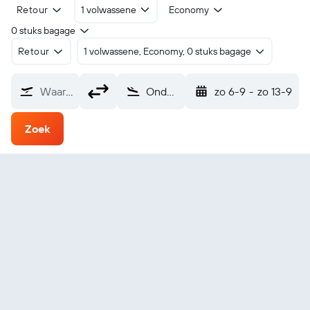
Retour
1 volwassene
Economy
0 stuks bagage
Retour
1 volwassene, Economy, 0 stuks bagage
Waarvandaan?
Ondangwa (OND)
zo 6-9
-
zo 13-9
Zoek