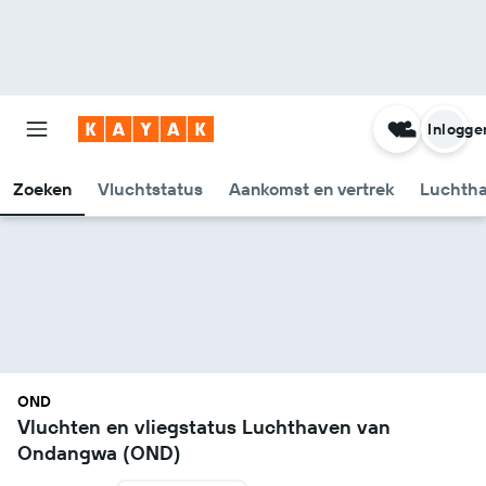
Inlogge
Zoeken
Vluchtstatus
Aankomst en vertrek
Luchtha
OND
Vluchten en vliegstatus Luchthaven van
Ondangwa (OND)