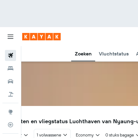
Zoeken
Vluchtstatus
Vliegtickets
Hotels
Huurauto's
Pakketreizen
Explore
NYU
Vluchten en vliegstatus Luchthaven van Nyaung-
Vluchtstatus info
Retour
1 volwassene
Economy
0 stuks bagage