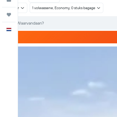
Retour
1 volwassene, Economy, 0 stuks bagage
Trips
Nederlands