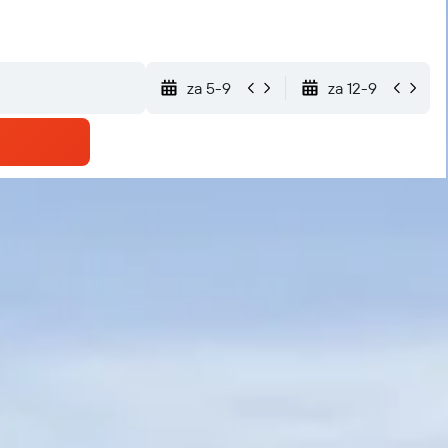
za 5-9
za 12-9