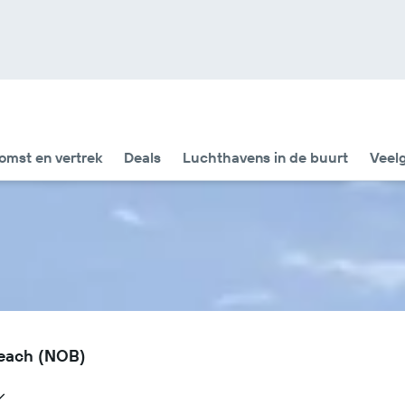
omst en vertrek
Deals
Luchthavens in de buurt
Veel
Beach (NOB)