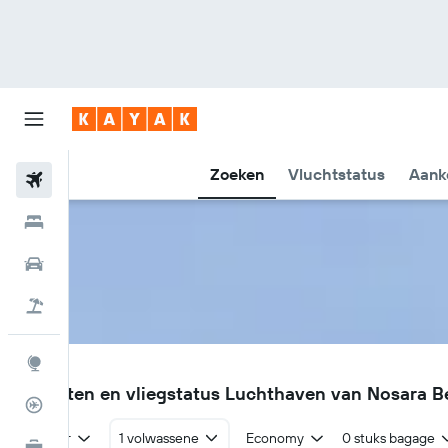
Zoeken
Vluchtstatus
Aank
Vliegtickets
Hotels
Huurauto's
Pakketreizen
Explore
NOB
Vluchten en vliegstatus Luchthaven van Nosara 
Vluchtstatus info
Retour
1 volwassene
Economy
0 stuks bagage
KAYAK for Business
NIEUW