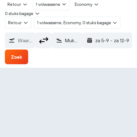
Retour
1 volwassene
Economy
0 stuks bagage
Retour
1 volwassene, Economy, 0 stuks bagage
Waarvandaan?
Mukhaizna (UKH)
za 5-9
-
za 12-9
Zoek