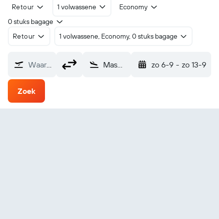
Retour
1 volwassene
Economy
0 stuks bagage
Retour
1 volwassene, Economy, 0 stuks bagage
Waarvandaan?
Mascara (MUW)
zo 6-9
-
zo 13-9
Zoek