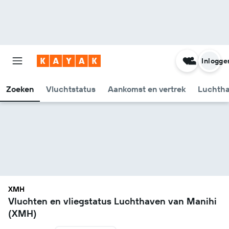
Inlogge
Zoeken
Vluchtstatus
Aankomst en vertrek
Luchtha
XMH
Vluchten en vliegstatus Luchthaven van Manihi
(XMH)