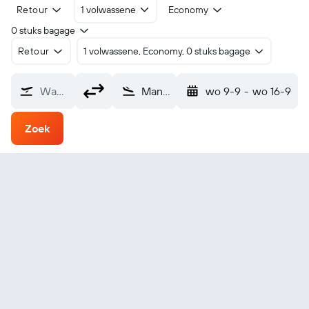
Retour
1 volwassene
Economy
0 stuks bagage
Retour
1 volwassene, Economy, 0 stuks bagage
Waarvandaan?
Manihi (XMH)
wo 9-9
-
wo 16-9
Zoek