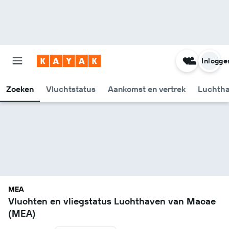
Inlogge
Zoeken
Vluchtstatus
Aankomst en vertrek
Luchtha
MEA
Vluchten en vliegstatus Luchthaven van Macae
(MEA)