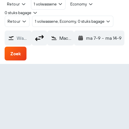
Retour
1 volwassene
Economy
0 stuks bagage
Retour
1 volwassene, Economy, 0 stuks bagage
Waarvandaan?
Macae (MEA)
ma 7-9
-
ma 14-9
Zoek