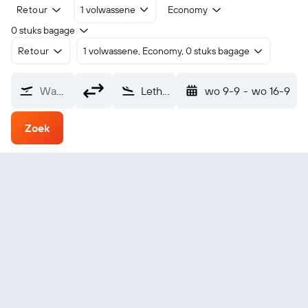
Retour
1 volwassene
Economy
0 stuks bagage
Retour
1 volwassene, Economy, 0 stuks bagage
Waarvandaan?
Lethbridge (YQL)
wo 9-9
-
wo 16-9
Zoek