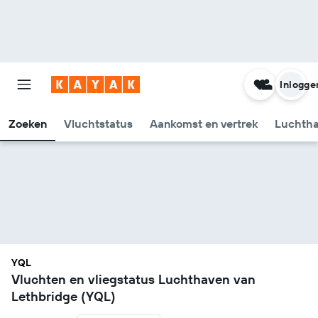
Inlogge
Zoeken
Vluchtstatus
Aankomst en vertrek
Luchtha
YQL
Vluchten en vliegstatus Luchthaven van
Lethbridge (YQL)