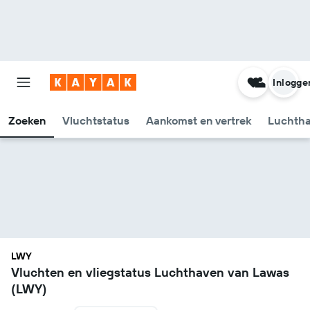
Inlogge
Zoeken
Vluchtstatus
Aankomst en vertrek
Luchtha
LWY
Vluchten en vliegstatus Luchthaven van Lawas
(LWY)