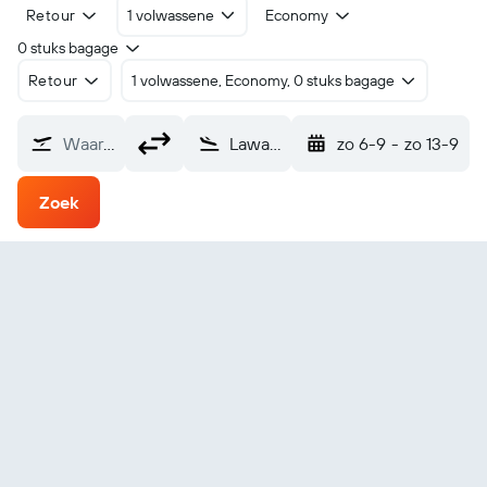
Retour
1 volwassene
Economy
0 stuks bagage
Retour
1 volwassene, Economy, 0 stuks bagage
Waarvandaan?
Lawas (LWY)
zo 6-9
-
zo 13-9
Zoek