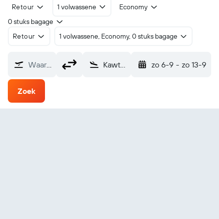
Retour
1 volwassene
Economy
0 stuks bagage
Retour
1 volwassene, Economy, 0 stuks bagage
Waarvandaan?
Kawthaung (KAW)
zo 6-9
-
zo 13-9
Zoek