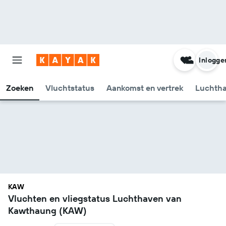
Inlogge
Zoeken
Vluchtstatus
Aankomst en vertrek
Luchtha
KAW
Vluchten en vliegstatus Luchthaven van
Kawthaung (KAW)