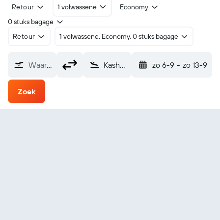
Retour
1 volwassene
Economy
0 stuks bagage
Retour
1 volwassene, Economy, 0 stuks bagage
Waarvandaan?
Kashechewan (ZKE)
zo 6-9
-
zo 13-9
Zoek