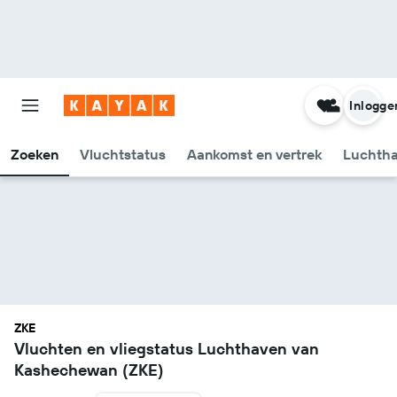
Inlogge
Zoeken
Vluchtstatus
Aankomst en vertrek
Luchtha
ZKE
Vluchten en vliegstatus Luchthaven van
Kashechewan (ZKE)