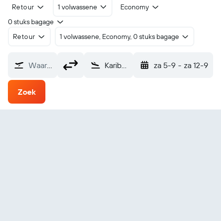
Retour
1 volwassene
Economy
0 stuks bagage
Retour
1 volwassene, Economy, 0 stuks bagage
Waarvandaan?
Kariba (KAB)
za 5-9
-
za 12-9
Zoek