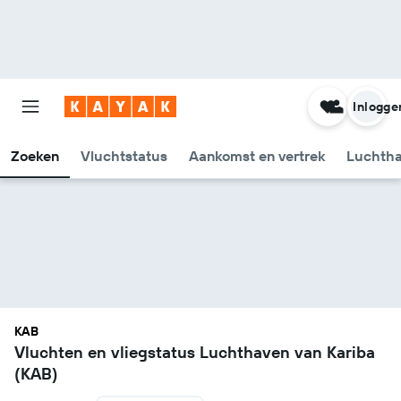
Inlogge
Zoeken
Vluchtstatus
Aankomst en vertrek
Luchtha
KAB
Vluchten en vliegstatus Luchthaven van Kariba
(KAB)