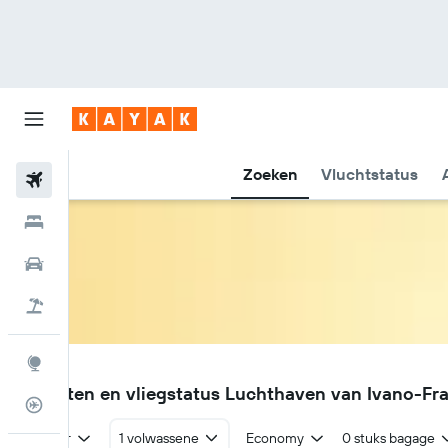
Zoeken
Vluchtstatus
Vliegtickets
Hotels
Huurauto's
Pakketreizen
Explore
IFO
Vluchten en vliegstatus Luchthaven van Ivano-Fra
Vluchtstatus info
Retour
1 volwassene
Economy
0 stuks bagage