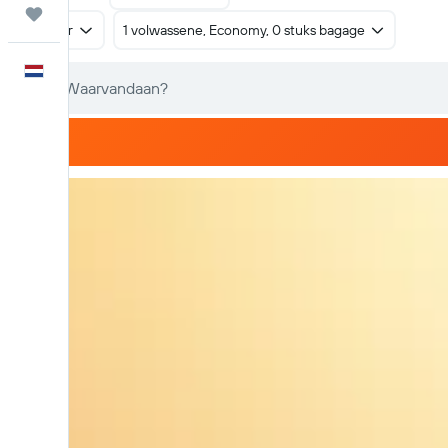
Trips
Retour
1 volwassene, Economy, 0 stuks bagage
Nederlands