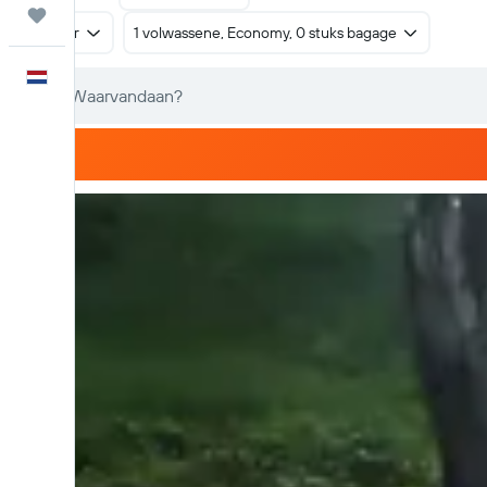
Trips
Retour
1 volwassene, Economy, 0 stuks bagage
Nederlands