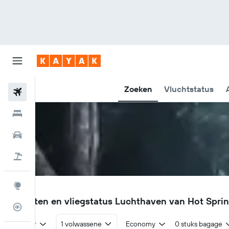
Zoeken
Vluchtstatus
Vliegtickets
Hotels
Huurauto's
Pakketreizen
Explore
HOT
Vluchten en vliegstatus Luchthaven van Hot Spri
Vluchtstatus info
Retour
1 volwassene
Economy
0 stuks bagage