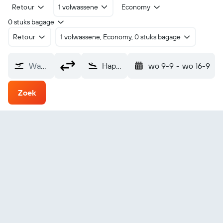
Retour
1 volwassene
Economy
0 stuks bagage
Retour
1 volwassene, Economy, 0 stuks bagage
Waarvandaan?
Happy Valley-Goose Bay (YYR)
wo 9-9
-
wo 16-9
Zoek