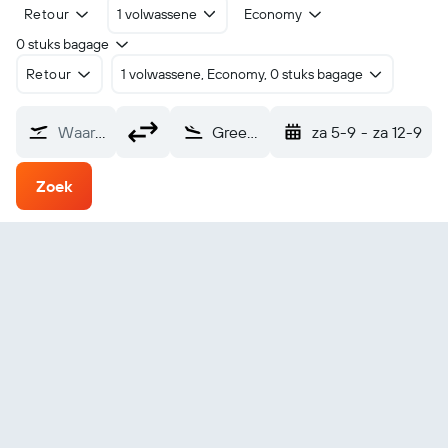
Retour
1 volwassene
Economy
0 stuks bagage
Retour
1 volwassene, Economy, 0 stuks bagage
Waarvandaan?
Green River (RVR)
za 5-9
-
za 12-9
Zoek