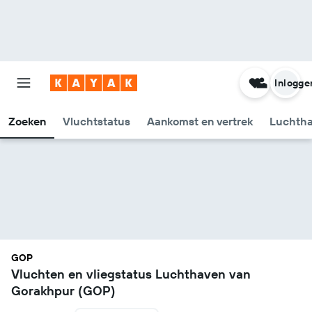
Inlogge
Zoeken
Vluchtstatus
Aankomst en vertrek
Luchtha
GOP
Vluchten en vliegstatus Luchthaven van
Gorakhpur (GOP)