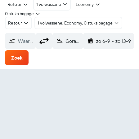
Retour
1 volwassene
Economy
0 stuks bagage
Retour
1 volwassene, Economy, 0 stuks bagage
Waarvandaan?
Gorakhpur (GOP)
zo 6-9
-
zo 13-9
Zoek