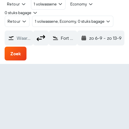
Retour
1 volwassene
Economy
0 stuks bagage
Retour
1 volwassene, Economy, 0 stuks bagage
Waarvandaan?
Fort Chipewyan (YPY)
zo 6-9
-
zo 13-9
Zoek