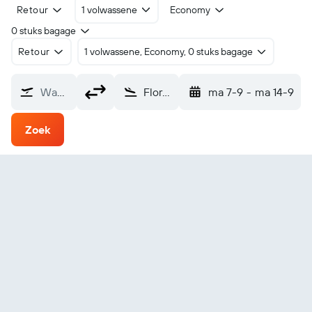
Retour
1 volwassene
Economy
0 stuks bagage
Retour
1 volwassene, Economy, 0 stuks bagage
Waarvandaan?
Florence Muscle Shoals (MSL)
ma 7-9
-
ma 14-9
Zoek