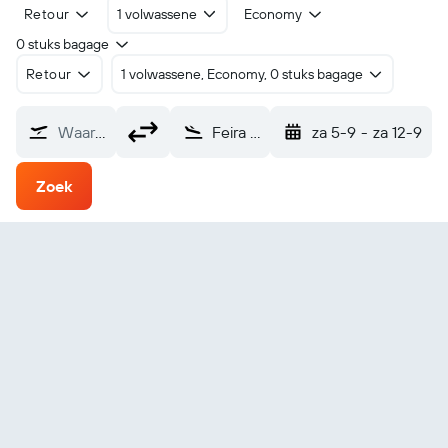
Retour
1 volwassene
Economy
0 stuks bagage
Retour
1 volwassene, Economy, 0 stuks bagage
Waarvandaan?
Feira De Santana (FEC)
za 5-9
-
za 12-9
Zoek