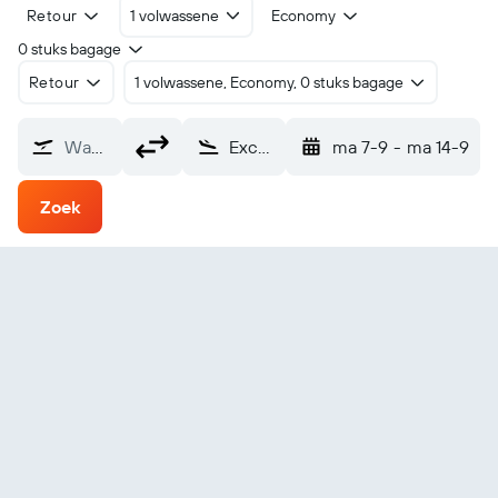
Retour
1 volwassene
Economy
0 stuks bagage
Retour
1 volwassene, Economy, 0 stuks bagage
Waarvandaan?
Excursion Inlet SPB (EXI)
ma 7-9
-
ma 14-9
Zoek