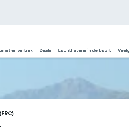
omst en vertrek
Deals
Luchthavens in de buurt
Veel
 (ERC)