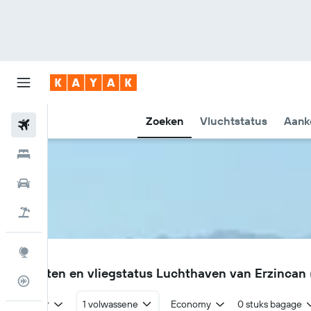
Zoeken
Vluchtstatus
Aank
Vliegtickets
Hotels
Huurauto's
Pakketreizen
Explore
ERC
Vluchten en vliegstatus Luchthaven van Erzincan
Vluchtstatus info
Retour
1 volwassene
Economy
0 stuks bagage