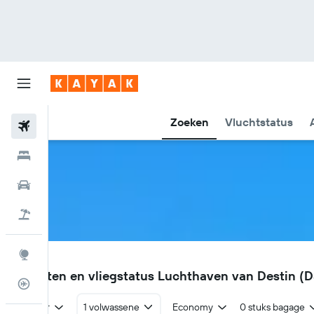
Zoeken
Vluchtstatus
Vliegtickets
Hotels
Huurauto's
Pakketreizen
Explore
DSI
Vluchten en vliegstatus Luchthaven van Destin (D
Vluchtstatus info
Retour
1 volwassene
Economy
0 stuks bagage