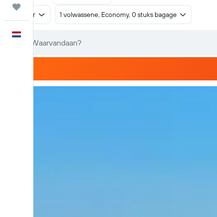
Trips
Retour
1 volwassene, Economy, 0 stuks bagage
Nederlands