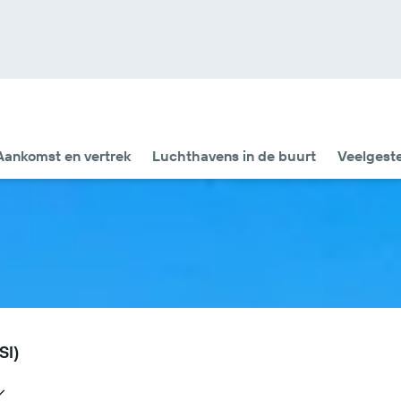
Aankomst en vertrek
Luchthavens in de buurt
Veelgest
SI)