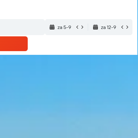
za 5-9
za 12-9