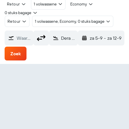
Retour
1 volwassene
Economy
0 stuks bagage
Retour
1 volwassene, Economy, 0 stuks bagage
Waarvandaan?
Dera Ismail Khan (DSK)
za 5-9
-
za 12-9
Zoek