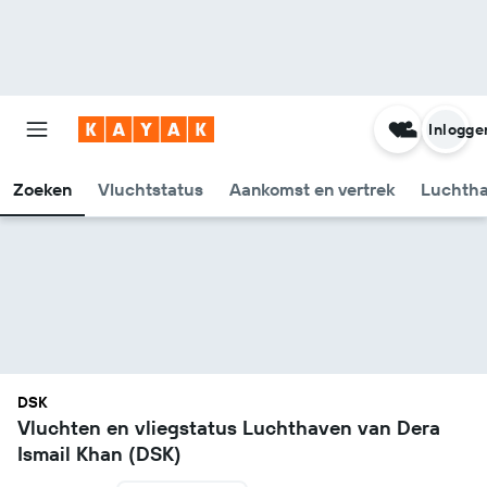
Inlogge
Zoeken
Vluchtstatus
Aankomst en vertrek
Luchtha
DSK
Vluchten en vliegstatus Luchthaven van Dera
Ismail Khan (DSK)