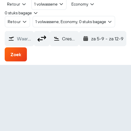
Retour
1 volwassene
Economy
0 stuks bagage
Retour
1 volwassene, Economy, 0 stuks bagage
Waarvandaan?
Crescent City McNamara Field (CEC)
za 5-9
-
za 12-9
Zoek